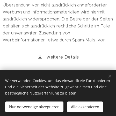
Übersendung von nicht ausdrücklich angeforderter
Werbung und Informationsmaterialien wird hiermit
ausdrücklich widersprochen. Die Betreiber der Seiten
behalten sich ausdrücklich rechtliche Schritte im Falle
der unverlangten Zusendung von
Werbeinformationen, etwa durch Spam-Mails, vor.
weitere Details
Wir verwenden Cookies, um das einwandfreie Funktionieren
Mag. Ingrid Huber, Feldweg 7, A-9241 Wernberg, +43
und die Sicherheit der Website zu gewährleitsen und eine
(0)4252/24579
bestmögliche Nutzererfahrung zu bieten.
Mitgliedschaften bei folgenden Organisationen:
Nur notwendige akzeptieren
Alle akzeptieren
• Institut Österreichischer Wirtschaftsprüfer (iwp) •
Kammer der Steuerberater und Wirtschaftsprüfer (KSW)